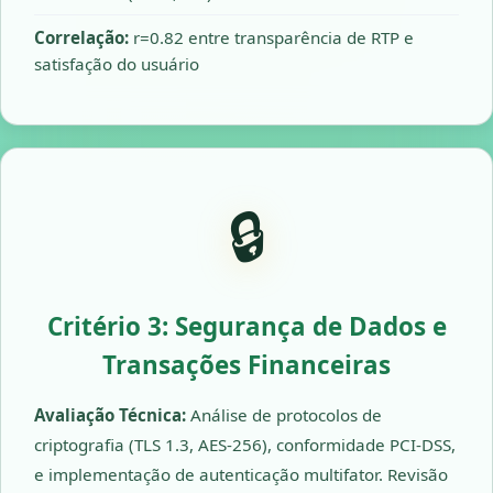
Correlação:
r=0.82 entre transparência de RTP e
satisfação do usuário
🔒
Critério 3: Segurança de Dados e
Transações Financeiras
Avaliação Técnica:
Análise de protocolos de
criptografia (TLS 1.3, AES-256), conformidade PCI-DSS,
e implementação de autenticação multifator. Revisão