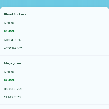
Blood Suckers
NetEnt
98.00%
Média (σ=4.2)
eCOGRA 2024
Mega Joker
NetEnt
99.00%
Baixa (σ=2.8)
GLI-19 2023