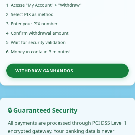
Acesse "My Account" > "Withdraw"
Select PIX as method
Enter your PIX number
Confirm withdrawal amount
Wait for security validation
Money in conta in 3 minutos!
WITHDRAW GANHANDOS
🔒 Guaranteed Security
All payments are processed through PCI DSS Level 1
encrypted gateway. Your banking data is never