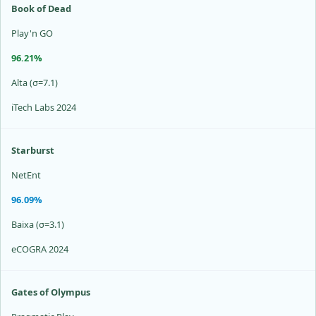
Book of Dead
Play'n GO
96.21%
Alta (σ=7.1)
iTech Labs 2024
Starburst
NetEnt
96.09%
Baixa (σ=3.1)
eCOGRA 2024
Gates of Olympus