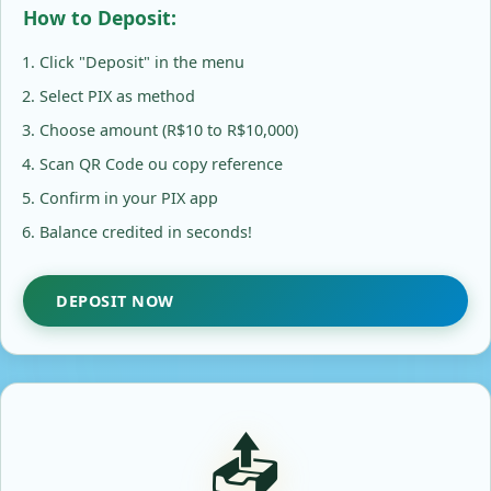
How to Deposit:
Click "Deposit" in the menu
Select PIX as method
Choose amount (R$10 to R$10,000)
Scan QR Code ou copy reference
Confirm in your PIX app
Balance credited in seconds!
DEPOSIT NOW
📤