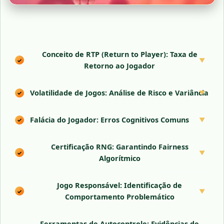
Conceito de RTP (Return to Player): Taxa de
Retorno ao Jogador
Volatilidade de Jogos: Análise de Risco e Variância
Falácia do Jogador: Erros Cognitivos Comuns
Certificação RNG: Garantindo Fairness
Algorítmico
Jogo Responsável: Identificação de
Comportamento Problemático
Ferramentas de Autocontrole: Evidências de